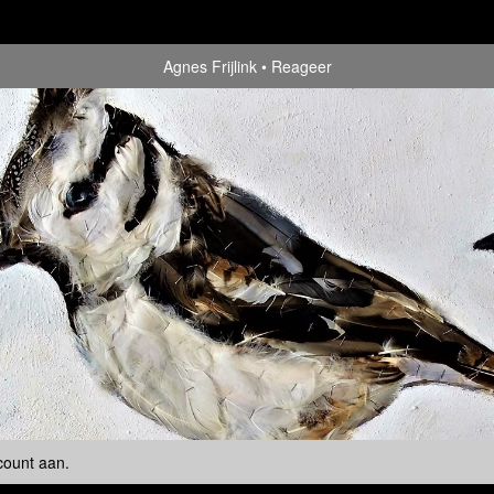
Agnes Frijlink
Reageer
count aan
.