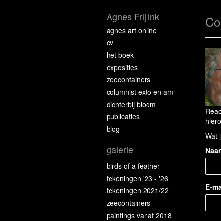
Agnes Frijlink
Co
agnes art online
cv
het boek
exposities
zeecontainers
columnist exto en am
dichterbij bloom
Reac
publicaties
hiero
blog
Wat j
galerie
Naa
birds of a feather
tekeningen '23 - '26
E-ma
tekeningen 2021/22
zeecontainers
paintings vanaf 2018