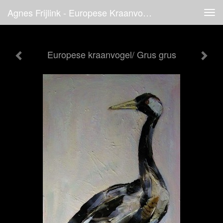
Agnes Frijlink - Europese Kraanvogel/ Grus Grus
Tog
navi
Europese kraanvogel/ Grus grus