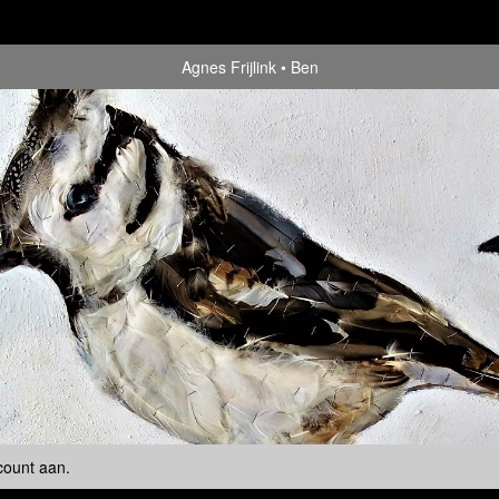
Agnes Frijlink
Ben
count aan
.