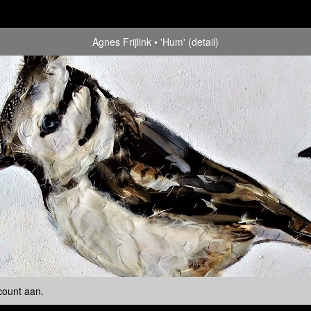
Agnes Frijlink
'Hum' (detail)
count aan
.